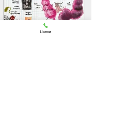
Llamar
Colitis Ulcerosa
La colitis ulcerosa o CUCI , se caracteriza
por :
diarrea crónica acompañada con sangre,
y dolor abdominal. Así como
manifestaciones extraintestinales como
dolor articular .
Se suele confundir con un proceso
infeccioso por lo que los pacientes duran
tiempo enfermos sin aliviarse, ya que su
tratamiento es completamente distinto a
una infección.tratamiento es
completamente distinto a una infección.
Una correcta evaluación a tiempo puede
evitar complicaciones, los tratamientos