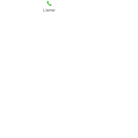
Llamar
Apendicitis explicada en 2
minutos
Cirugía del Aparato Digestivo
777 2 20 37 23