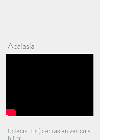
Acalasia
Colecistitis (piedras en vesícula
biliar